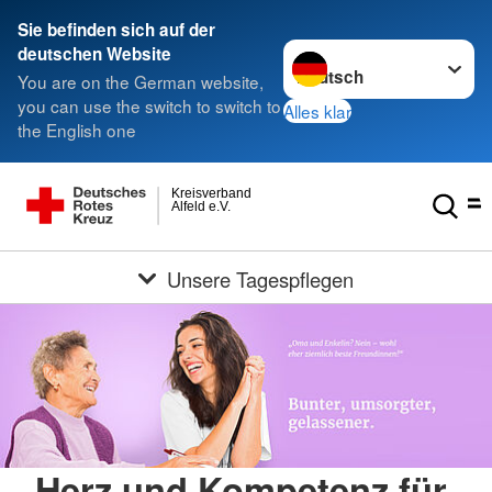
Sie befinden sich auf der
Sprache wechseln zu
deutschen Website
You are on the German website,
you can use the switch to switch to
Alles klar
the English one
Kreisverband
Alfeld e.V.
Unsere Tagespflegen
Herz und Kompetenz für