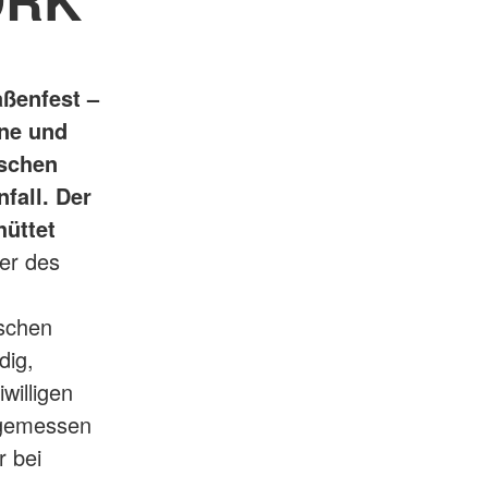
aßenfest –
ne und
tschen
fall. Der
hüttet
er des
nschen
dig,
willigen
angemessen
r bei