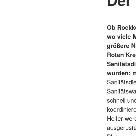
Ob Rockko
wo viele 
größere No
Roten Kre
Sanitätsd
wurden: m
Sanitätsdi
Sanitätswa
schnell un
koordinier
Helfer wer
ausgerüste