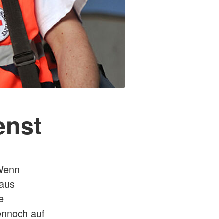
enst
 Wenn
Haus
e
dennoch auf