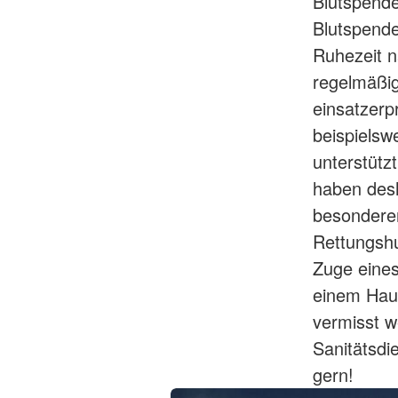
Blutspend
Blutspende
Ruhezeit n
regelmäßig
einsatzerp
beispiels
unterstützt
haben desh
besonderer
Rettungsh
Zuge eine
einem Hau
vermisst w
Sanitätsdi
gern!