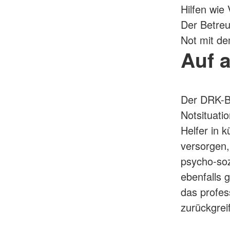
Hilfen wie
Der Betreu
Not mit de
Auf a
Der DRK-Be
Notsituatio
Helfer in 
versorgen,
psycho-soz
ebenfalls 
das profes
zurückgre