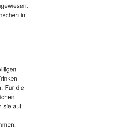
angewiesen.
nschen in
illigen
Trinken
. Für die
lichen
 sie auf
ommen.