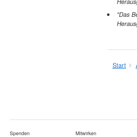
Heraus
"Das B
Herausg
Start
Spenden
Mitwirken