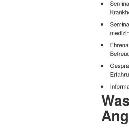
Semina
Krankhe
Seminar
medizin
Ehrenam
Betreu
Gesprä
Erfahr
Informa
Was
Ang