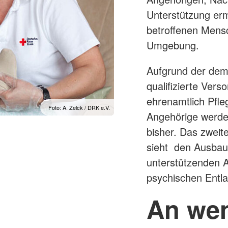
Unterstützung erm
betroffenen Mensc
Umgebung.
Aufgrund der dem
qualifizierte Ver
ehrenamtlich Pfl
Foto: A. Zelck / DRK e.V.
Angehörige werden
bisher. Das zwei
sieht den Ausbau 
unterstützenden 
psychischen Entla
An wen