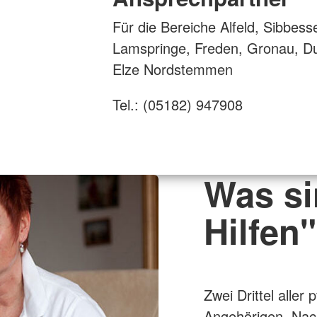
Für die Bereiche Alfeld, Sibbess
Lamspringe, Freden, Gronau, D
Elze Nordstemmen
Tel.: (05182) 947908
Was si
Hilfen
Zwei Drittel alle
Angehörigen, Nach