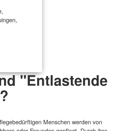
e,
uingen,
nd "Entlastende
"?
r pflegebedürftigen Menschen werden von
barn oder Freunden gepflegt. Durch ihre