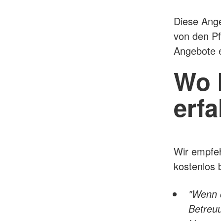
Diese Ange
von den P
Angebote e
Wo 
erf
Wir empfeh
kostenlos 
"Wenn 
Betreu