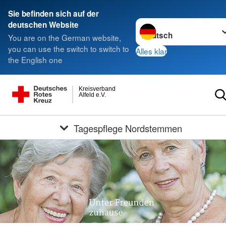
Sie befinden sich auf der
Sprache wechseln zu
deutschen Website
You are on the German website,
you can use the switch to switch to
Alles klar
the English one
Kreisverband
Alfeld e.V.
Tagespflege Nordstemmen