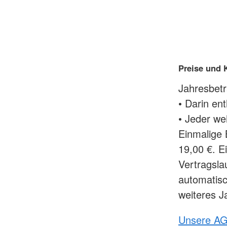
Preise und 
Jahresbetr
• Darin ent
• Jeder we
Einmalige 
19,00 €. E
Vertragsla
automatis
weiteres J
Unsere A