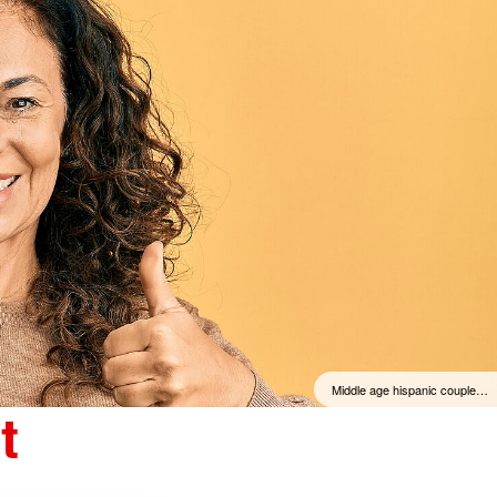
Middle age hispanic couple…
t