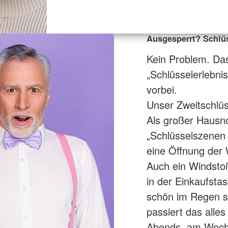
Ausgesperrt? Schlü
Kein Problem. Das
„Schlüsselerlebnis
vorbei.
Unser Zweitschlüs
Als großer Hausno
„Schlüsselszenen d
eine Öffnung der 
Auch ein Windstoß
in der Einkaufstas
schön im Regen st
passiert das alle
Abends, am Woch