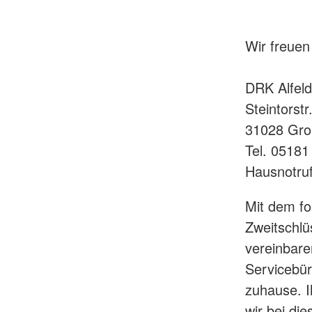
Wir freuen
DRK Alfel
Steintorstr
31028 Gro
Tel. 0518
Hausnotruf
Mit dem fo
Zweitschlü
vereinbare
Servicebür
zuhause. I
wir bei di