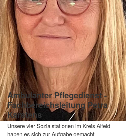
Ambulanter Pflegedienst -
Fachbereichsleitung Petra
Karstens
Unsere vier Sozialstationen im Kreis Alfeld
haben es sich zur Aufgabe gemacht,