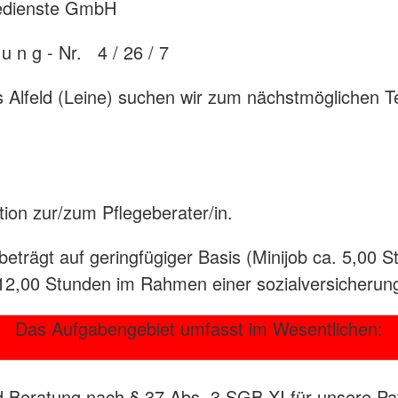
gedienste GmbH
b u n g - Nr. 4 / 26 / 7
s Alfeld (Leine) suchen wir zum nächstmöglichen T
ation zur/zum Pflegeberater/in.
 beträgt auf geringfügiger Basis (Minijob ca. 5,00 
 12,00 Stunden im Rahmen einer sozialversicherung
Das Aufgabengebiet umfasst im Wesentlichen:
d Beratung nach § 37 Abs. 3 SGB XI für unsere Pa