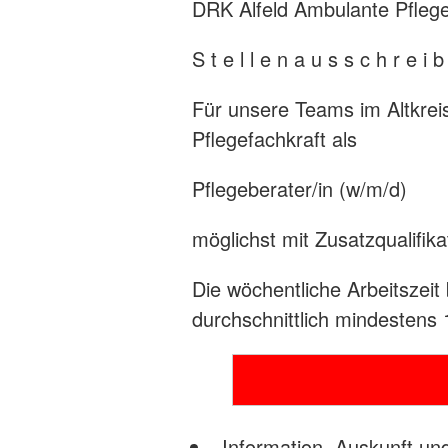
DRK Alfeld Ambulante Pfle
S t e l l e n a u s s c h r e i 
Für unsere Teams im Altkrei
Pflegefachkraft als
Pflegeberater/in (w/m/d)
möglichst mit Zusatzqualifik
Die wöchentliche Arbeitszeit
durchschnittlich mindestens
Information, Auskunft un