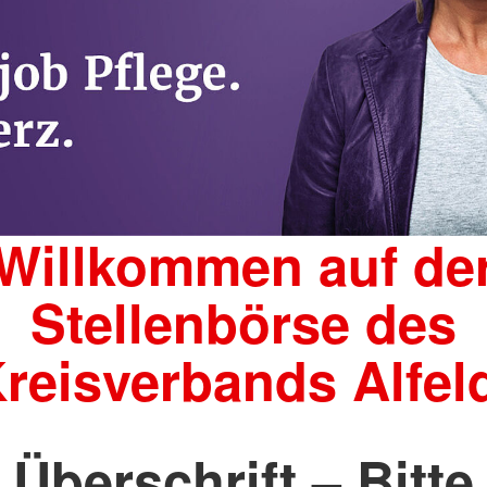
Willkommen auf de
Stellenbörse des
reisverbands Alfel
Überschrift – Bitte