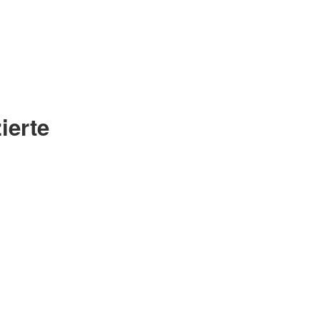
m
ierte