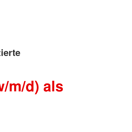
m
ierte
w/m/d) als