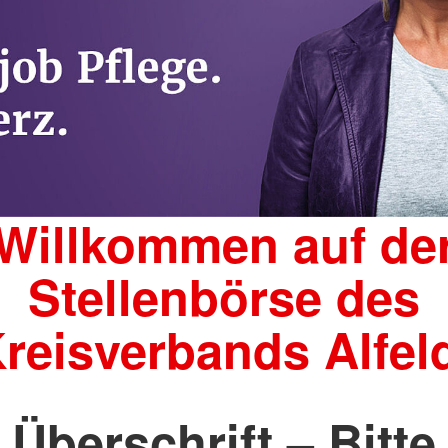
Willkommen auf de
Stellenbörse des
reisverbands Alfel
Überschrift – Bitte