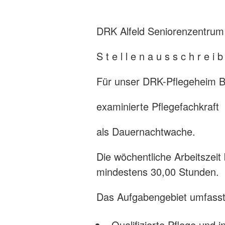
DRK Alfeld Seniorenzentrum
S t e l l e n a u s s c h r e i 
Für unser DRK-Pflegeheim B
examinierte Pflegefachkraft
als Dauernachtwache.
Die wöchentliche Arbeitszeit
mindestens 30,00 Stunden.
Das Aufgabengebiet umfasst
Qualifizierte Pflege und